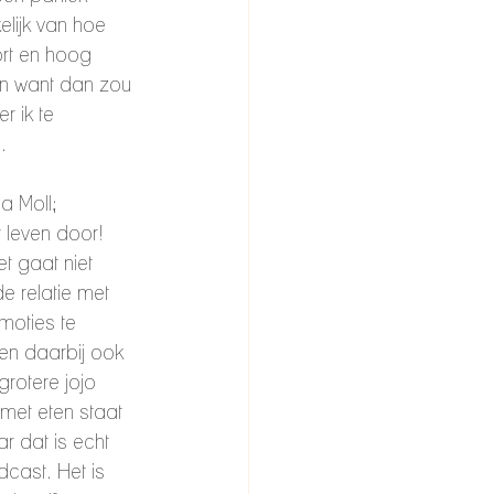
elijk van hoe 
ort en hoog 
n want dan zou 
 ik te 
. 
a Moll; 
 leven door! 
et gaat niet 
 relatie met 
moties te 
en daarbij ook 
grotere jojo 
 met eten staat 
r dat is echt 
dcast. Het is 