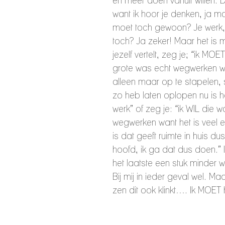
en meer doen vanuit willen. D
want ik hoor je denken, ja m
moet toch gewoon? Je werk,
toch? Ja zeker! Maar het is 
jezelf vertelt, zeg je; “ik MOET
grote was echt wegwerken wan
alleen maar op te stapelen, 
zo heb laten oplopen nu is h
werk” of zeg je: “ik WIL die 
wegwerken want het is veel e
is dat geeft ruimte in huis dus
hoofd, ik ga dat dus doen.” 
het laatste een stuk minder w
Bij mij in ieder geval wel. Ma
zen dit ook klinkt…. Ik MOET 