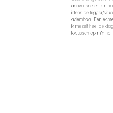
aanval sneller m’n har
intens de trigger/sit
ademhaal. Een echte 
ik mezelf heel de da
focussen op m’n harts