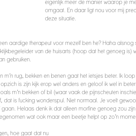
eigenlijk meer de manier waarop je met
omgaat. En daar ligt nou voor mij preci
deze situatie. 
k een aardige therapeut voor mezelf ben he? Haha alsnog 
aktijkbegeleider van de huisarts (hoop dat het genoeg is) w
kan gebruiken. 
n in m’n rug, bekken en benen gaat het ietsjes beter. Ik loop 
opzich is zijn kijk erop wel anders en geloof ik wel in bet
zoals m’n bekken of bil (waar vaak de pijnscheuten inschiet
, dat is fucking wonderspul. Niet normaal. Je voelt gewoo
f gaan. Helaas denk ik dat alleen morfine genoeg zou zijn
meegenomen wat ook maar een beetje helpt op zo’n momen
gen, hoe gaat dat nu 