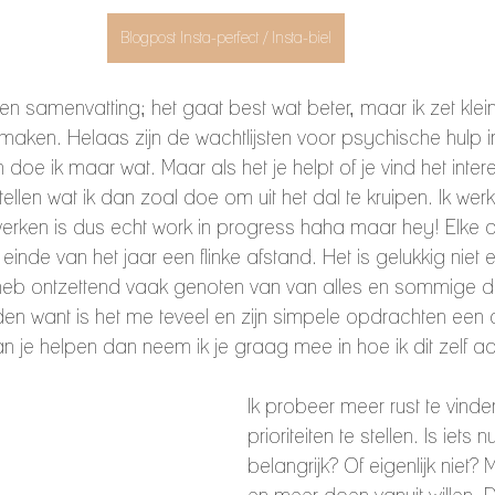
Blogpost Insta-perfect / Insta-biel
en samenvatting; het gaat best wat beter, maar ik zet klei
aken. Helaas zijn de wachtlijsten voor psychische hulp i
n doe ik maar wat. Maar als het je helpt of je vind het inte
ertellen wat ik dan zoal doe om uit het dal te kruipen. Ik wer
rken is dus echt work in progress haha maar hey! Elke 
 einde van het jaar een flinke afstand. Het is gelukkig niet
 Ik heb ontzettend vaak genoten van van alles en sommige
en want is het me teveel en zijn simpele opdrachten een 
 kan je helpen dan neem ik je graag mee in hoe ik dit zelf a
Ik probeer meer rust te vinde
prioriteiten te stellen. Is iets n
belangrijk? Of eigenlijk niet?