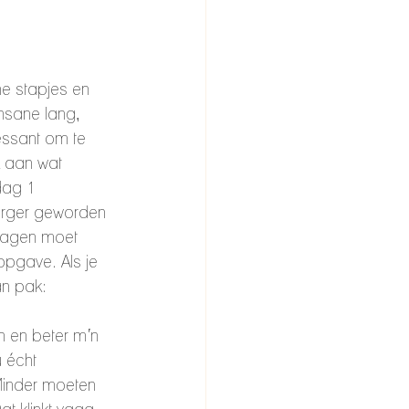
ne stapjes en 
nsane lang, 
ressant om te 
k aan wat 
dag 1 
 erger geworden 
 dagen moet 
opgave. Als je 
an pak:
n en beter m’n 
u écht 
 Minder moeten 