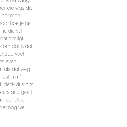
at klinkt vaag 
aar die was die 
 dat moet 
maar hoe je het 
 nu die vet 
t dat ligt 
stom dat ik dat 
et zoo veel 
was even 
n als dat weg 
 rust in m’n 
Ik denk dus dat 
eerstand geeft. 
ar hoe lekker 
hier nog wel 