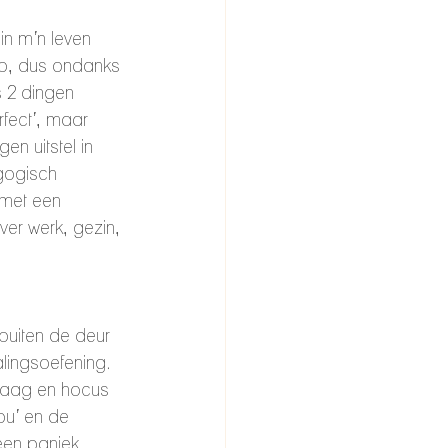
in m’n leven 
eb, dus ondanks 
s 2 dingen 
fect’, maar 
en uitstel in 
gogisch 
 met een 
ver werk, gezin, 
buiten de deur 
lingsoefening. 
 vaag en hocus 
ou’ en de 
een paniek 