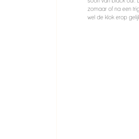
soort van black out
zomaar of na een trig
wel de klok erop geli