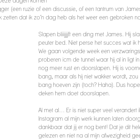
. Deze dagen komen 
ger (een ruzie of een discussie, of een tantrum van Jame
jk zetten dat ik zo’n dag heb als het weer een gebroken n
Slapen bliiijjjjft een ding met James. Hij sla
peuter bed. Niet perse het succes wat ik
We gaan volgende week een verzwaring
proberen icm de tunnel waar hij al in ligt 
nog meer rust en doorslapen. Hij is voorn
bang, maar als hij niet wakker wordt, zou h
bang hoeven zijn (toch? Haha). Dus hope
deken hem doet doorslapen. 
Al met al… Er is niet super veel verandert 
Instagram al mijn werk kunnen laten door
dankbaar dat jij er nog bent! Dat je dit h
gelezen en niet na al mijn afwezigheid ge