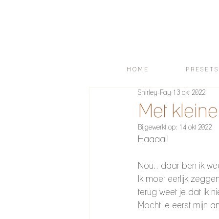
H O M E
P R E S E T S
Shirley-Fay
13 okt 2022
Met kleine
Bijgewerkt op:
14 okt 2022
Haaaai! 
Nou.. daar ben ik we
Ik moet eerlijk zegge
terug weet je dat ik n
Mocht je eerst mijn a