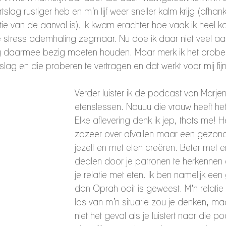
tslag rustiger heb en m’n lijf weer sneller kalm krijg (afhank
uatie van de aanval is). Ik kwam erachter hoe vaak ik heel k
stress ademhaling zegmaar. Nu doe ik daar niet veel aa
g daarmee bezig moeten houden. Maar merk ik het probeer
lag en die proberen te vertragen en dat werkt voor mij fijn
Verder luister ik de podcast van Marjen
etenslessen. Nouuu die vrouw heeft het
Elke aflevering denk ik jep, thats me! H
zozeer over afvallen maar een gezonde
jezelf en met eten creëren. Beter met e
dealen door je patronen te herkennen 
je relatie met eten. Ik ben namelijk een 
dan Oprah ooit is geweest. M’n relatie
los van m’n situatie zou je denken, maa
niet het geval als je luistert naar die po