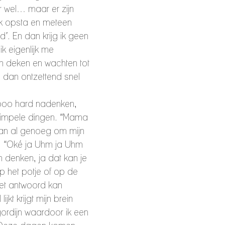
r wel… maar er zijn 
k opsta en meteen 
ed’. En dan krijg ik geen 
 ik eigenlijk me 
n deken en wachten tot 
 dan ontzettend snel 
zooo hard nadenken, 
simpele dingen. “Mama 
dan al genoeg om mijn 
n. “Oké ja Uhm ja Uhm 
 denken, ja dat kan je 
p het potje of op de 
het antwoord kan 
jkt krijgt mijn brein 
ordijn waardoor ik een 