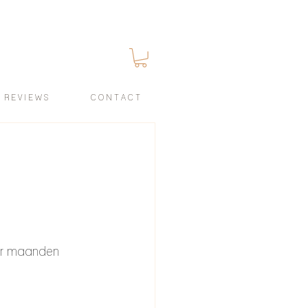
R E V I E W S
C O N T A C T
aar maanden 