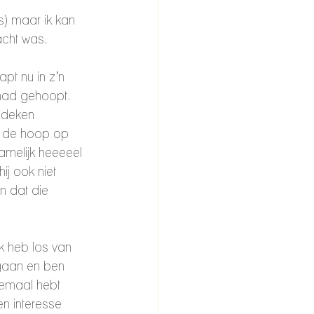
s) maar ik kan 
acht was.
apt nu in z’n 
 had gehoopt. 
sdeken 
in de hoop op 
amelijk heeeeel 
ij ook niet 
n dat die 
ik heb los van 
gaan en ben 
elemaal hebt 
en interesse 