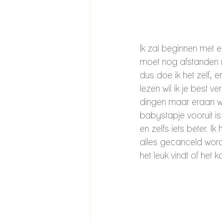
Ik zal beginnen met e
moet nog afstanden m
dus doe ik het zelf, e
lezen wil ik je best v
dingen maar eraan we
babystapje vooruit is
en zelfs iets beter.
alles gecanceld word
het leuk vindt of het