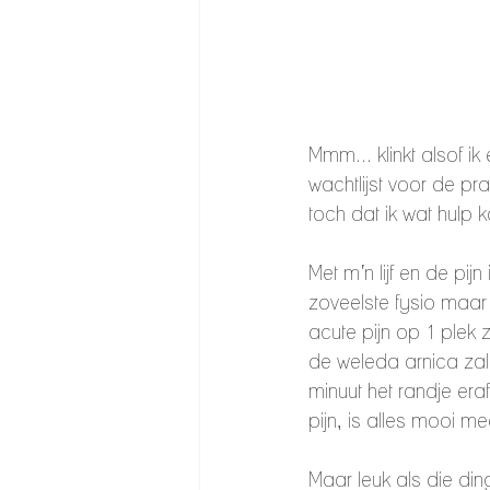
Mmm... klinkt alsof i
wachtlijst voor de pr
toch dat ik wat hulp 
Met m’n lijf en de pij
zoveelste fysio maar 
acute pijn op 1 plek 
de weleda arnica zalf
minuut het randje era
pijn, is alles mooi 
Maar leuk als die din