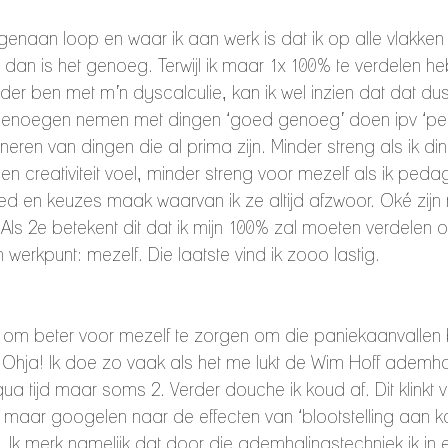
genaan loop en waar ik aan werk is dat ik op alle vlakken 
 dan is het genoeg. Terwijl ik maar 1x 100% te verdelen h
er ben met m’n dyscalculie, kan ik wel inzien dat dat du
 genoegen nemen met dingen ‘goed genoeg’ doen ipv ‘per
eren van dingen die al prima zijn. Minder streng als ik ding
n creativiteit voel, minder streng voor mezelf als ik peda
 en keuzes maak waarvan ik ze altijd afzwoor. Oké zijn
ls 2e betekent dit dat ik mijn 100% zal moeten verdelen o
 werkpunt: mezelf. Die laatste vind ik zooo lastig. 
om beter voor mezelf te zorgen om die paniekaanvallen 
Ohja! Ik doe zo vaak als het me lukt de Wim Hoff ademha
 qua tijd maar soms 2. Verder douche ik koud af. Dit klinkt
a maar googelen naar de effecten van ‘blootstelling aan k
 Ik merk namelijk dat door die ademhalingstechniek ik in 