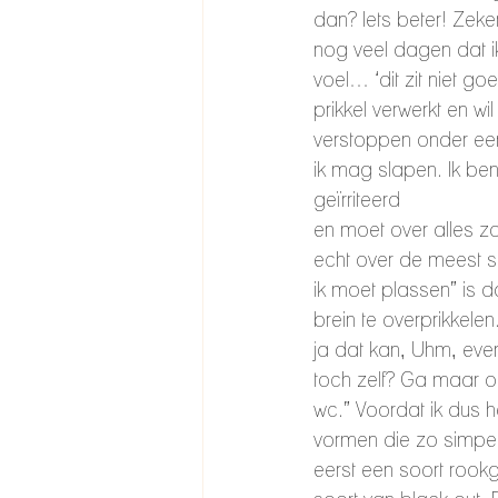
dan? Iets beter! Zeke
nog veel dagen dat i
voel… ‘dit zit niet go
prikkel verwerkt en wil
verstoppen onder ee
ik mag slapen. Ik ben
geïrriteerd 
en moet over alles 
echt over de meest 
ik moet plassen” is 
brein te overprikkele
ja dat kan, Uhm, even
toch zelf? Ga maar o
wc.” Voordat ik dus 
vormen die zo simpel li
eerst een soort rookg