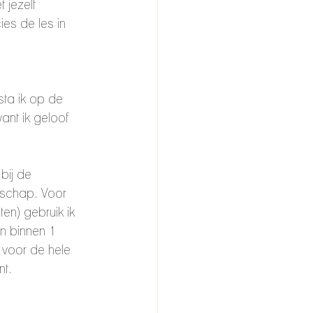
 jezelf 
es de les in 
sta ik op de 
ant ik geloof 
bij de 
erschap. Voor 
en) gebruik ik 
n binnen 1 
 voor de hele 
t. 