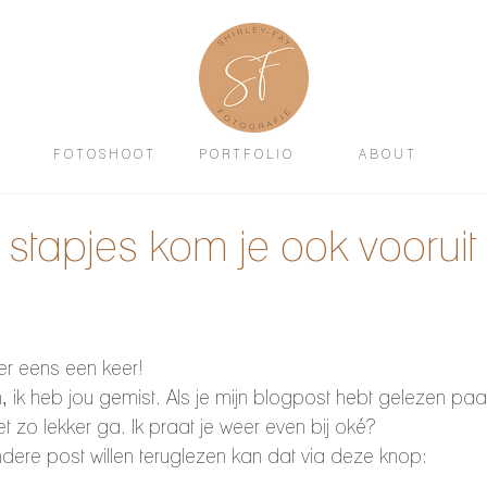
F O T O S H O O T
P O R T F O L I O
A B O U T
 stapjes kom je ook vooruit
er eens een keer!
n, ik heb jou gemist. Als je mijn blogpost hebt gelezen p
iet zo lekker ga. Ik praat je weer even bij oké? 
ndere post willen teruglezen kan dat via deze knop: