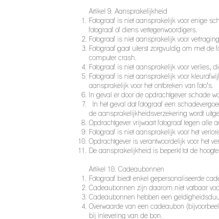
​Artikel 9. Aansprakelijkheid
Fotograaf is niet aansprakelijk voor enige s
fotograaf of diens vertegenwoordigers.
Fotograaf is niet aansprakelijk voor vertragi
Fotograaf gaat uiterst zorgvuldig om met de 
computer crash.
Fotograaf is niet aansprakelijk voor verlie
Fotograaf is niet aansprakelijk voor kleurafw
aansprakelijk voor het ontbreken van foto’s.
In geval er door de opdrachtgever schade wo
In het geval dat fotograaf een schadevergoe
de aansprakelijkheidsverzekering wordt uitge
Opdrachtgever vrijwaart fotograaf tegen al
Fotograaf is niet aansprakelijk voor het ver
Opdrachtgever is verantwoordelijk voor het v
De aansprakelijkheid is beperkt tot de hoogt
Artikel 10. Cadeaubonnen
Fotograaf biedt enkel gepersonaliseerde c
Cadeaubonnen zijn daarom niet vatbaar voor
Cadeaubonnen hebben een geldigheidsduur v
Overwaarde van een cadeaubon (bijvoorbeeld
bij inlevering van de bon.