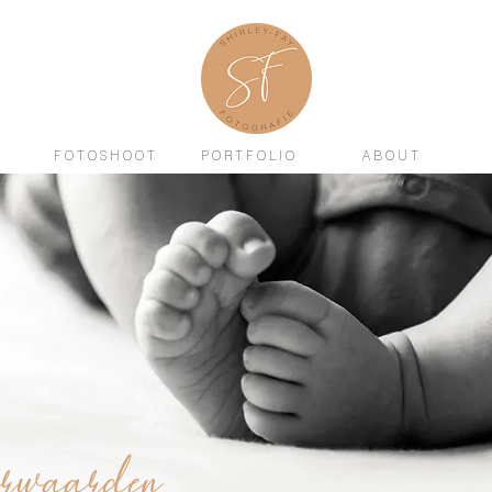
F O T O S H O O T
P O R T F O L I O
A B O U T
rwaarden