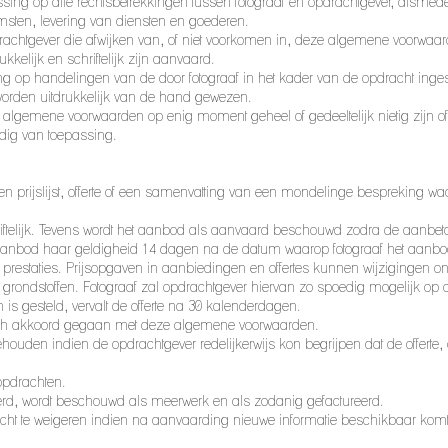
g op alle rechtsbetrekkingen tussen fotograaf en opdrachtgever, alsmede op
ten, levering van diensten en goederen.
achtgever die afwijken van, of niet voorkomen in, deze algemene voorwaard
kkelijk en schriftelijk zijn aanvaard.
g op handelingen van de door fotograaf in het kader van de opdracht ing
rden uitdrukkelijk van de hand gewezen.
lgemene voorwaarden op enig moment geheel of gedeeltelijk nietig zijn of v
dig van toepassing.
 prijslijst, offerte of een samenvatting van een mondelinge bespreking waaru
ftelijk. Tevens wordt het aanbod als aanvaard beschouwd zodra de aanbeta
 aanbod haar geldigheid 14 dagen na de datum waarop fotograaf het aanb
n de prestaties. Prijsopgaven in aanbiedingen en offertes kunnen wijzigingen
grondstoffen. Fotograaf zal opdrachtgever hiervan zo spoedig mogelijk op d
n is gesteld, vervalt de offerte na 30 kalenderdagen.
atisch akkoord gegaan met deze algemene voorwaarden.
ehouden indien de opdrachtgever redelijkerwijs kon begrijpen dat de offerte
lgopdrachten.
everd, wordt beschouwd als meerwerk en als zodanig gefactureerd.
acht te weigeren indien na aanvaarding nieuwe informatie beschikbaar komt d