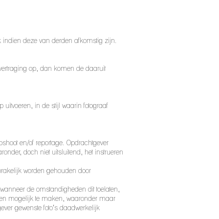
k indien deze van derden afkomstig zijn.
r vertraging op, dan komen de daaruit
voeren, in de stijl waarin fotograaf
shoot en/of reportage. Opdrachtgever
nder, doch niet uitsluitend, het instrueren
nsprakelijk worden gehouden door
, wanneer de omstandigheden dit toelaten,
elden mogelijk te maken, waaronder maar
gever gewenste foto’s daadwerkelijk