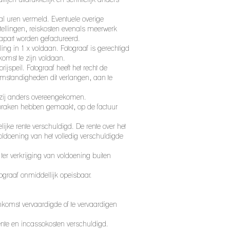
al uren vermeld. Eventuele overige
tellingen, reiskosten evenals meerwerk
n apart worden gefactureerd.
ing in 1 x voldaan. Fotograaf is gerechtigd
nkomst te zijn voldaan.
peil. Fotograaf heeft het recht de
omstandigheden dit verlangen, aan te
enzij anders overeengekomen.
afspraken hebben gemaakt, op de factuur
lijke rente verschuldigd. De rente over het
ldoening van het volledig verschuldigde
ter verkrijging van voldoening buiten
tograaf onmiddellijk opeisbaar.
nkomst vervaardigde of te vervaardigen
rente en incassokosten verschuldigd.