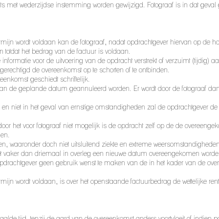
 met wederzijdse instemming worden gewijzigd. Fotograaf is in dat geval 
termijn wordt voldaan kan de fotograaf, nadat opdrachtgever hiervan op de 
 totdat het bedrag van de factuur is voldaan.
nformatie voor de uitvoering van de opdracht verstrekt of verzuimt (tijdig) aanw
 gerechtigd de overeenkomst op te schorten of te ontbinden.
enkomst geschiedt schriftelijk.
aan de geplande datum geannuleerd worden. Er wordt door de fotograaf d
 en niet in het geval van ernstige omstandigheden zal de opdrachtgever de 
r het voor fotograaf niet mogelijk is de opdracht zelf op de de overeengek
men.
n, waaronder doch niet uitsluitend ziekte en extreme weersomstandigheden
iet vaker dan driemaal in overleg een nieuwe datum overeengekomen worde
de opdrachtgever geen gebruik wenst te maken van de in het kader van de 
ermijn wordt voldaan, is over het openstaande factuurbedrag de wettelijke r
 tijd, tenzij de aard van de overeenkomst anders voortvloeit of indien parti