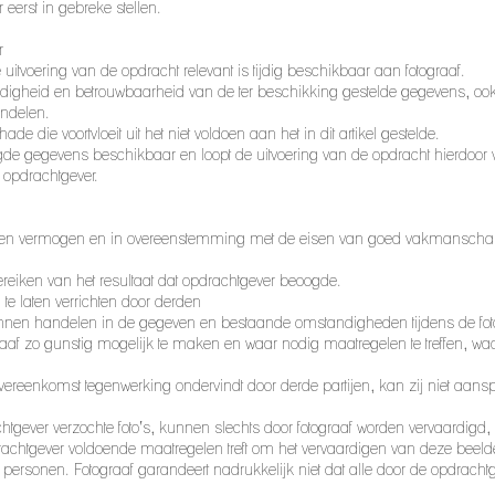
 eerst in gebreke stellen.
er
de uitvoering van de opdracht relevant is tijdig beschikbaar aan fotograaf.
lledigheid en betrouwbaarheid van de ter beschikking gestelde gegevens, oo
handelen.
ade die voortvloeit uit het niet voldoen aan het in dit artikel gestelde.
erlangde gegevens beschikbaar en loopt de uitvoering van de opdracht hierdoo
n opdrachtgever.
t en vermogen en in overeenstemming met de eisen van goed vakmanschap uit
 bereiken van het resultaat dat opdrachtgever beoogde.
te laten verrichten door derden
kunnen handelen in de gegeven en bestaande omstandigheden tijdens de foto
aaf zo gunstig mogelijk te maken en waar nodig maatregelen te treffen, waaro
e overeenkomst tegenwerking ondervindt door derde partijen, kan zij niet aa
htgever verzochte foto’s, kunnen slechts door fotograaf worden vervaardigd
pdrachtgever voldoende maatregelen treft om het vervaardigen van deze be
e personen. Fotograaf garandeert nadrukkelijk niet dat alle door de opdracht