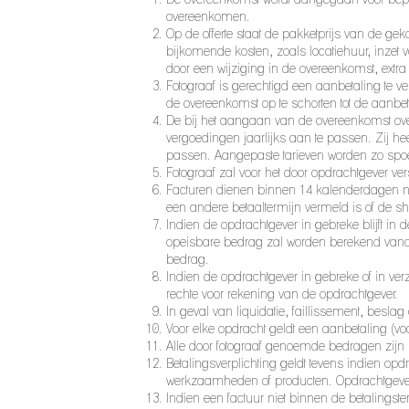
overeenkomen.
Op de offerte staat de pakketprijs van de g
bijkomende kosten, zoals locatiehuur, inzet
door een wijziging in de overeenkomst, extra
Fotograaf is gerechtigd een aanbetaling te v
de overeenkomst op te schorten tot de aanbet
De bij het aangaan van de overeenkomst over
vergoedingen jaarlijks aan te passen. Zij h
passen. Aangepaste tarieven worden zo sp
Fotograaf zal voor het door opdrachtgever v
Facturen dienen binnen 14 kalenderdagen na f
een andere betaaltermijn vermeld is of de sho
Indien de opdrachtgever in gebreke blijft in d
opeisbare bedrag zal worden berekend vanaf
bedrag.
Indien de opdrachtgever in gebreke of in ver
rechte voor rekening van de opdrachtgever.
In geval van liquidatie, faillissement, besl
Voor elke opdracht geldt een aanbetaling (v
Alle door fotograaf genoemde bedragen zijn 
Betalingsverplichting geldt tevens indien o
werkzaamheden of producten. Opdrachtgever hee
Indien een factuur niet binnen de betalingst