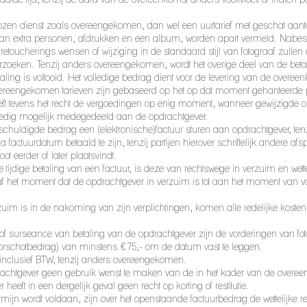
ekozen dienst zoals overeengekomen, dan wel een uurtarief met geschat aant
 van extra personen, afdrukken en een album, worden apart vermeld. Nabes
 retoucherings wensen of wijziging in de standaard stijl van fotograaf zulle
erzoeken. Tenzij anders overeengekomen, wordt het overige deel van de betal
aling is voltooid. Het volledige bedrag dient voor de levering van de overee
eengekomen tarieven zijn gebaseerd op het op dat moment gehanteerde prijs
eeft tevens het recht de vergoedingen op enig moment, wanneer gewijzigde 
oedig mogelijk medegedeeld aan de opdrachtgever.
erschuldigde bedrag een (elektronische)factuur sturen aan opdrachtgever, t
actuurdatum betaald te zijn, tenzij partijen hierover schriftelijk andere 
ot eerder of later plaatsvindt.
e tijdige betaling van een factuur, is deze van rechtswege in verzuim en wette
 het moment dat de opdrachtgever in verzuim is tot aan het moment van vo
zuim is in de nakoming van zijn verplichtingen, komen alle redelijke kosten 
ag of surseance van betaling van de opdrachtgever zijn de vorderingen van fo
oorschotbedrag) van minstens €75,- om de datum vast te leggen.
inclusief BTW, tenzij anders overeengekomen.
pdrachtgever geen gebruik wenst te maken van de in het kader van de overee
ft in een dergelijk geval geen recht op korting of restitutie.
ermijn wordt voldaan, zijn over het openstaande factuurbedrag de wettelijke 