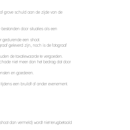
t of grove schuld aan de zijde van de
e bestanden door situaties als een
er gedurende een shoot.
raaf geleverd zijn, noch is de fotograaf
ouden de taxatiewaarde te vergoeden.
schade niet meer dan het bedrag dat door
ensten en goederen.
tijdens een bruiloft of ander evenement.
oot dan vermeld) wordt niet terugbetaald