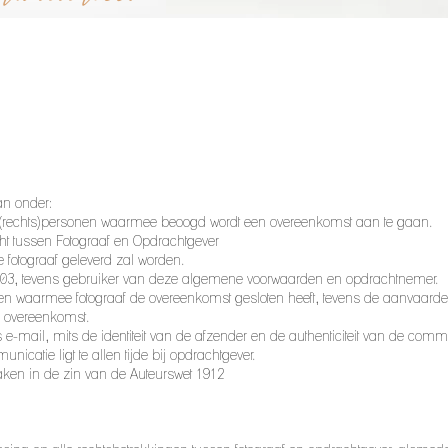
an onder:
an (rechts)personen waarmee beoogd wordt een overeenkomst aan te gaan.
t tussen Fotograaf en Opdrachtgever
e fotograaf geleverd zal worden.
56903, tevens gebruiker van deze algemene voorwaarden en opdrachtnemer.
nen waarmee fotograaf de overeenkomst gesloten heeft, tevens de aanvaar
e overeenkomst.
s e-mail, mits de identiteit van de afzender en de authenticiteit van de comm
icatie ligt te allen tijde bij opdrachtgever.
ken in de zin van de Auteurswet 1912