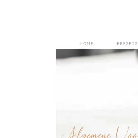
H O M E
P R E S E T S
Algemene Voo