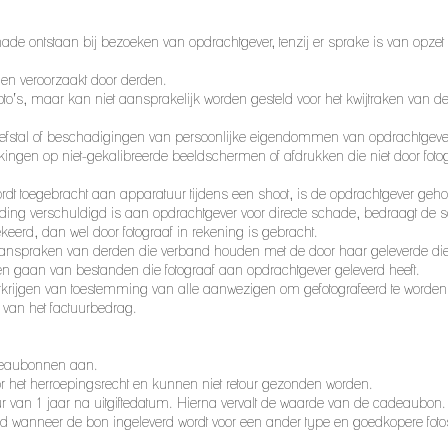
chade ontstaan bij bezoeken van opdrachtgever, tenzij er sprake is van opze
ngen veroorzaakt door derden.
foto’s, maar kan niet aansprakelijk worden gesteld voor het kwijtraken van d
s, diefstal of beschadigingen van persoonlijke eigendommen van opdrachtgev
ijkingen op niet-gekalibreerde beeldschermen of afdrukken die niet door fotog
rdt toegebracht aan apparatuur tijdens een shoot, is de opdrachtgever geh
ding verschuldigd is aan opdrachtgever voor directe schade, bedraagt de 
keerd, dan wel door fotograaf in rekening is gebracht.
le aanspraken van derden die verband houden met de door haar geleverde di
loren gaan van bestanden die fotograaf aan opdrachtgever geleverd heeft.
erkrijgen van toestemming van alle aanwezigen om gefotografeerd te worden 
e van het factuurbedrag.
adeaubonnen aan.
 het herroepingsrecht en kunnen niet retour gezonden worden.
an 1 jaar na uitgiftedatum. Hierna vervalt de waarde van de cadeaubon.
 wanneer de bon ingeleverd wordt voor een ander type en goedkopere fotosh