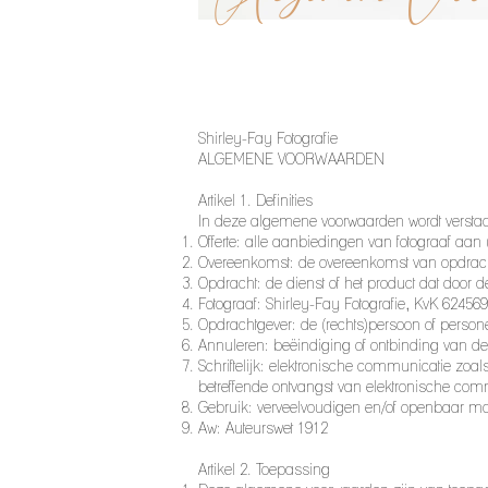
Shirley-Fay Fotografie
ALGEMENE VOORWAARDEN
Artikel 1. Definities
In deze algemene voorwaarden wordt versta
Offerte: alle aanbiedingen van fotograaf a
Overeenkomst: de overeenkomst van opdrach
Opdracht: de dienst of het product dat door d
Fotograaf: Shirley-Fay Fotografie, KvK 624
Opdrachtgever: de (rechts)persoon of perso
Annuleren: beëindiging of ontbinding van d
Schriftelijk: elektronische communicatie zoal
betreffende ontvangst van elektronische commun
Gebruik: verveelvoudigen en/of openbaar ma
Aw: Auteurswet 1912
Artikel 2. Toepassing