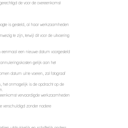
gerechtigd de voor de overeenkomst
hoogte is gesteld, al haar werkzaamheden
ezig te zijn, terwijl dit voor de uitvoering
an eenmaal een nieuwe datum voorgesteld
annuleringskosten gelijk aan het
omen datum uit te voeren, zal fotograaf
, het onmogelijk is de opdracht op de
n.
overeenkomst vervaardigde werkzaamheden
ente verschuldigd zonder nadere
jen uitdrukkelijk en schriftelijk anders