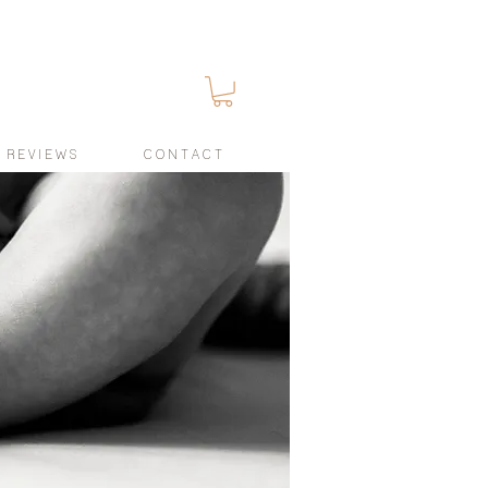
R E V I E W S
C O N T A C T