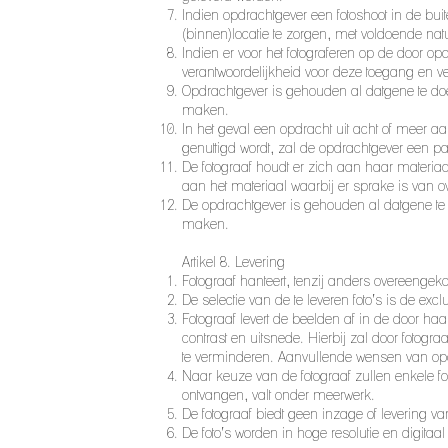
Indien opdrachtgever een fotoshoot in de bu
(binnen)locatie te zorgen, met voldoende natuu
Indien er voor het fotograferen op de door o
verantwoordelijkheid voor deze toegang en v
Opdrachtgever is gehouden al datgene te doen 
maken.
In het geval een opdracht uit acht of meer a
genuttigd wordt, zal de opdrachtgever een 
De fotograaf houdt er zich aan haar materiaal
aan het materiaal waarbij er sprake is van 
De opdrachtgever is gehouden al datgene te do
maken.
Artikel 8. Levering
Fotograaf hanteert, tenzij anders overeengeko
De selectie van de te leveren foto’s is de excl
Fotograaf levert de beelden af in de door haar
contrast en uitsnede. Hierbij zal door fotog
te verminderen. Aanvullende wensen van opd
Naar keuze van de fotograaf zullen enkele foto
ontvangen, valt onder meerwerk.
De fotograaf biedt geen inzage of levering v
De foto’s worden in hoge resolutie en digitaa