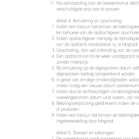
Na aanvaarding kan de overeenkomst slechts
verschuldigde prijs aan te passen.
Artikel 4. Annulering en opschorting
Indien een factuur niet binnen de betalings
ten behoeve van de opdrachtgever opschorten
Indien opdrachtgever niet tijdig de benodigde i
van de opdracht noodzakelijk is, is fotograaf
Opschorting, dan wel ontbinding van de overe
Een opdracht kan tot de week voorafgaand 
zonder meerprijs.
Bij annulering op de afgesproken datum zelf
afgesproken bedrag aangerekend worden.
In geval van ernstige omstandigheden waardoo
indien nodig een nieuwe datum overeenko
Indien door te rechtvaardigen omstandighede
overeengekomen datum uit te voeren, zal n
Betalingsverplichting geldt tevens indien 
of producten.
Indien een factuur niet binnen de betalingst
ingebrekestelling door fotograaf.
Artikel 5. Tarieven en betalingen
De overeenkomst wordt aangegaan voor bepaalde