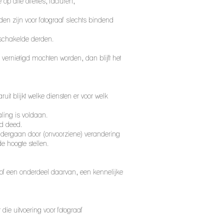
 alle offertes, facturen,
en zijn voor fotograaf slechts bindend
eschakelde derden.
ernietigd mochten worden, dan blijft het
it blijkt welke diensten er voor welk
ling is voldaan.
od deed.
 ondergaan door (onvoorziene) verandering
e hoogte stellen.
, of een onderdeel daarvan, een kennelijke
ie uitvoering voor fotograaf