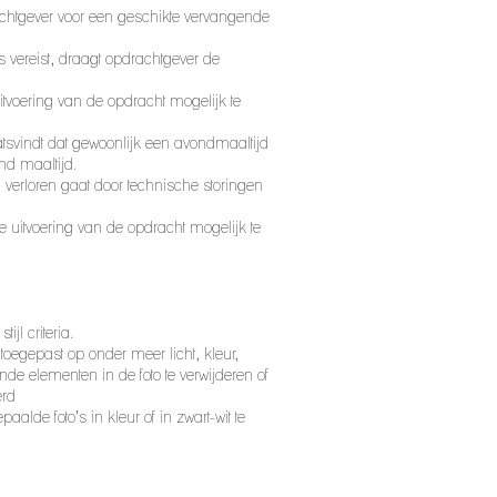
achtgever voor een geschikte vervangende
s vereist, draagt opdrachtgever de
itvoering van de opdracht mogelijk te
atsvindt dat gewoonlijk een avondmaaltijd
nd maaltijd.
l verloren gaat door technische storingen
e uitvoering van de opdracht mogelijk te
tijl criteria.
 toegepast op onder meer licht, kleur,
de elementen in de foto te verwijderen of
erd
alde foto’s in kleur of in zwart-wit te