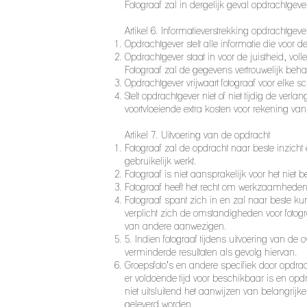
Fotograaf zal in dergelijk geval opdrachtgever
​Artikel 6. Informatieverstrekking opdrachtgev
Opdrachtgever stelt alle informatie die voor 
Opdrachtgever staat in voor de juistheid, vo
Fotograaf zal de gegevens vertrouwelijk be
Opdrachtgever vrijwaart fotograaf voor elke sch
Stelt opdrachtgever niet of niet tijdig de v
voortvloeiende extra kosten voor rekening va
Artikel 7. Uitvoering van de opdracht
Fotograaf zal de opdracht naar beste inzich
gebruikelijk werkt.
Fotograaf is niet aansprakelijk voor het niet
Fotograaf heeft het recht om werkzaamheden 
Fotograaf spant zich in en zal naar beste 
verplicht zich de omstandigheden voor fotogr
van andere aanwezigen.
5. Indien fotograaf tijdens uitvoering van d
verminderde resultaten als gevolg hiervan.
Groepsfoto’s en andere specifiek door opdrac
er voldoende tijd voor beschikbaar is en o
niet uitsluitend het aanwijzen van belangrijk
geleverd worden.