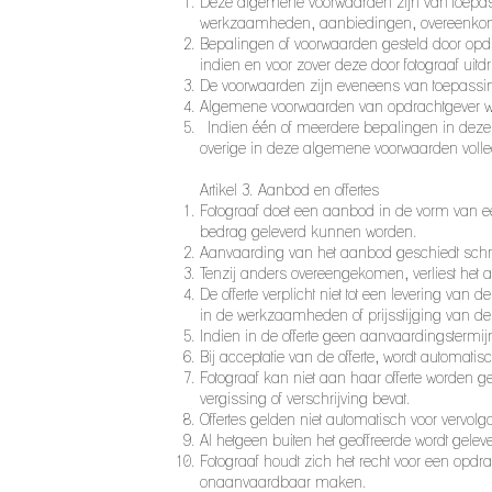
Deze algemene voorwaarden zijn van toepassin
werkzaamheden, aanbiedingen, overeenkoms
Bepalingen of voorwaarden gesteld door opdr
indien en voor zover deze door fotograaf uitdru
De voorwaarden zijn eveneens van toepassin
Algemene voorwaarden van opdrachtgever wo
Indien één of meerdere bepalingen in deze a
overige in deze algemene voorwaarden volle
Artikel 3. Aanbod en offertes
Fotograaf doet een aanbod in de vorm van een
bedrag geleverd kunnen worden.
Aanvaarding van het aanbod geschiedt schri
Tenzij anders overeengekomen, verliest het
De offerte verplicht niet tot een levering va
in de werkzaamheden of prijsstijging van de 
Indien in de offerte geen aanvaardingstermij
Bij acceptatie van de offerte, wordt autom
Fotograaf kan niet aan haar offerte worden g
vergissing of verschrijving bevat.
Offertes gelden niet automatisch voor vervo
Al hetgeen buiten het geoffreerde wordt gel
Fotograaf houdt zich het recht voor een opdr
onaanvaardbaar maken.