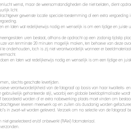
itenlucht wenst, maar de weersomstandigheden die niet toelaten, dient opdr
rlijk licht.
pdrachtgever gewenste locatie speciale toestemming of een extra vergoeding i
ergoeding.
en laten wat redelijkerwijs nodig en wenselijk is om een tijdige en juiste u
aneengesloten uren bestaat, althans de opdracht op een zodanig tijdstip pla
pauze van tenminste 20 minuten mogelijk maken, ten behoeve van deze avo
 te onderhouden, toch is zij niet verantwoordelijk wanneer er beeldmateriaa
overmacht.
en en laten wat redelijkerwijs nodig en wenselijk is om een tijdige en juist
men, slechts geschatte levertijden.
usieve verantwoordelijkheid van de fotograaf op basis van haar kwaliteits- en s
 gebruikelijk gehanteerde stijl, waarbij een globale beeldoptimalisatie wordt
raaf beoordeeld worden of er extra nabewerking plaats moet vinden om bestaan
rachtgever leveren meerwerk op en zullen als dusdanig worden gefacture
’s in zwart-wit worden geleverd. Verzoek om na selectie van de fotograaf bepa
an niet geselecteerd en/of onbewerkt (RAW) fotomateriaal.
l verzonden.