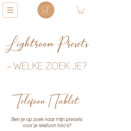
Lightroom Presets
-
WELKE ZOEK JE?
Telefoon / Tablet
Ben je op zoek naar mijn presets
voor je telefoon foto's?