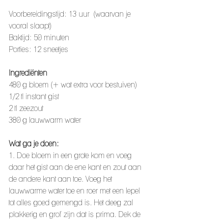
Voorbereidingstijd: 13 uur  (waarvan je 
vooral slaapt)
Baktijd: 50 minuten  
Porties: 12 sneetjes  
Ingrediënten
480 g bloem (+ wat extra voor bestuiven)  
1/2 tl instant gist  
2 tl zeezout  
380 g lauwwarm water  
Wat ga je doen: 
1. Doe bloem in een grote kom en voeg 
daar het gist aan de ene kant en zout aan 
de andere kant aan toe. Voeg het 
lauwwarme water toe en roer met een lepel 
tot alles goed gemengd is. Het deeg zal 
plakkerig en grof zijn dat is prima. Dek de 