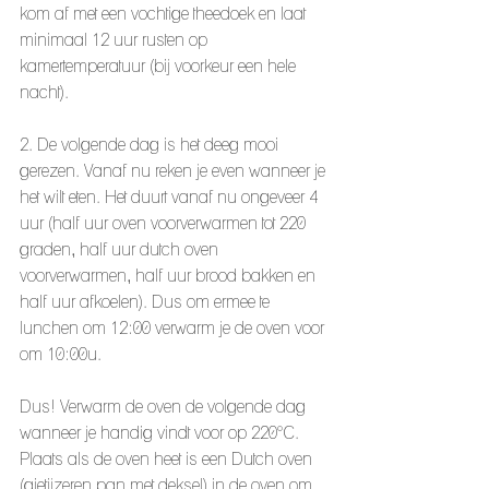
kom af met een vochtige theedoek en laat 
minimaal 12 uur rusten op 
kamertemperatuur (bij voorkeur een hele 
nacht).
2. De volgende dag is het deeg mooi 
gerezen. Vanaf nu reken je even wanneer je 
het wilt eten. Het duurt vanaf nu ongeveer 4 
uur (half uur oven voorverwarmen tot 220 
graden, half uur dutch oven 
voorverwarmen, half uur brood bakken en 
half uur afkoelen). Dus om ermee te 
lunchen om 12:00 verwarm je de oven voor 
om 10:00u. 
Dus! Verwarm de oven de volgende dag 
wanneer je handig vindt voor op 220°C. 
Plaats als de oven heet is een Dutch oven 
(gietijzeren pan met deksel) in de oven om 