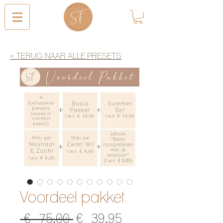
< TERUG NAAR ALLE PRESETS
Voordeel pakket
Normale
Verkoopprijs
 € 75,00 
€ 39,95