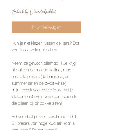
prijs
Ebook bij Voordeelpakket
In winkelwagen
Kun je niet kiezen tussen de sets? Dat
zou ik ook zeker niet doen!
Neem ze gewoon allemaal!! Je krijgt
niet alleen de meeste korting, maar
ook alle presets (de basis set, de
summer set en de zwart wit set),
mijn ebook voor betere foto's met je
telefoon en 4 exclusieve bonuspresets
die alleen bij dit pakket zitten!
Het voordeel pakket bevat maar liefst
51 presets van hoge kwaliteit! (dat is
nog geen 85ct per preset!):