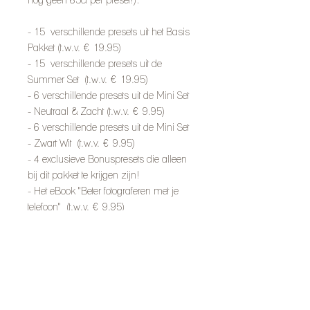
​- 15 verschillende presets uit het Basis
Pakket (t.w.v. € 19.95)
- 15 verschillende presets uit de
Summer Set (t.w.v. € 19.95)
- 6 verschillende presets uit de Mini Set
- Neutraal & Zacht (t.w.v. € 9.95)
- 6 verschillende presets uit de Mini Set
- Zwart Wit (t.w.v. € 9.95)
- 4 exclusieve Bonuspresets die alleen
bij dit pakket te krijgen zijn!
- Het eBook "Beter fotograferen met je
telefoon" (t.w.v. € 9.95)
- Super snel en makkelijk te installeren
met een aantal klikjes via de online
handleiding.
Volg me op Instragram