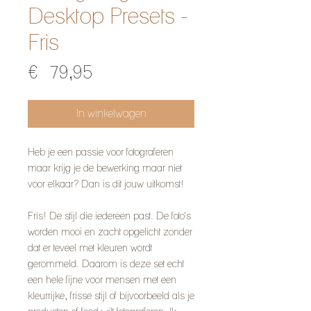
Desktop Presets -
Fris
Prijs
€ 79,95
In winkelwagen
Heb je een passie voor fotograferen
maar krijg je de bewerking maar niet
voor elkaar? Dan is dit jouw uitkomst!
Fris! De stijl die iedereen past. De foto's
worden mooi en zacht opgelicht zonder
dat er teveel met kleuren wordt
gerommeld. Daarom is deze set echt
een hele fijne voor mensen met een
kleurrijke, frisse stijl of bijvoorbeeld als je