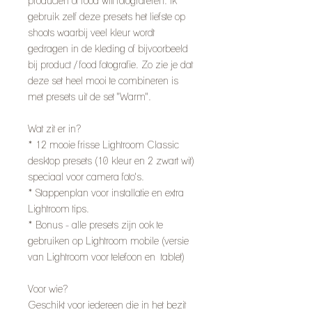
producten of food wilt fotograferen. Ik
gebruik zelf deze presets het liefste op
shoots waarbij veel kleur wordt
gedragen in de kleding of bijvoorbeeld
bij product / food fotografie. Zo zie je dat
deze set heel mooi te combineren is
met presets uit de set "Warm".
Wat zit er in?
* 12 mooie frisse Lightroom Classic
desktop presets (10 kleur en 2 zwart wit)
speciaal voor camera foto's.
* Stappenplan voor installatie en extra
Lightroom tips.
* Bonus - alle presets zijn ook te
gebruiken op Lightroom mobile (versie
van Lightroom voor telefoon en tablet)
Voor wie?
Geschikt voor iedereen die in het bezit