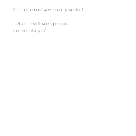
Ze zijn allemaal weer zo tof geworden!
Trakteer jij jezelf weer op mooie
zomerse plaatjes?
Volg me op Instragram