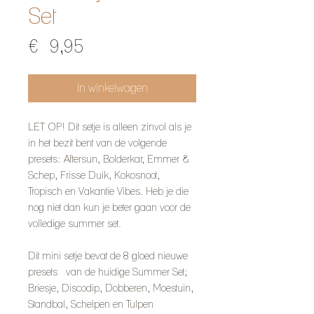
Set
Prijs
€ 9,95
In winkelwagen
LET OP! Dit setje is alleen zinvol als je
in het bezit bent van de volgende
presets: Aftersun, Bolderkar, Emmer &
Schep, Frisse Duik, Kokosnoot,
Tropisch en Vakantie Vibes. Heb je die
nog niet dan kun je beter gaan voor de
volledige summer set.
Dit mini setje bevat de 8 gloed nieuwe
presets van de huidige Summer Set;
Briesje, Discodip, Dobberen, Moestuin,
Standbal, Schelpen en Tulpen