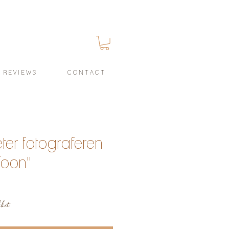
R E V I E W S
C O N T A C T
er fotograferen
efoon"
kket