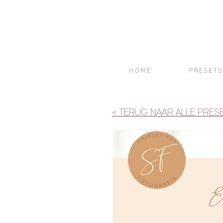
H O M E
P R E S E T S
< TERUG NAAR ALLE PRES