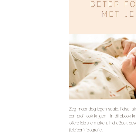
Zeg maar dag tegen saaie, fletse, sim
een profi look krijgen! In dit ebook kr
toffere foto's te maken. Het eBook be
(telefoon) fotografie.