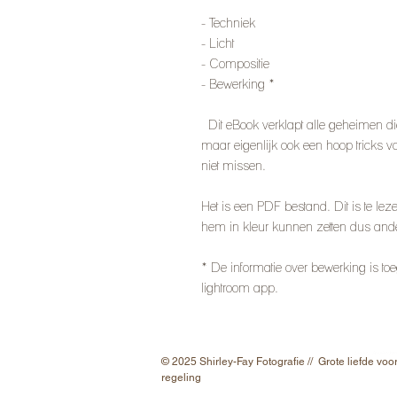
- Techniek
- Licht
- Compositie
- Bewerking *
Dit eBook verklapt alle geheimen di
maar eigenlijk ook een hoop tricks vo
niet missen.
Het is een PDF bestand. Dit is te leze
hem in kleur kunnen zetten dus ander
* De informatie over bewerking is to
lightroom app.
Leiden, Amsterdam,
© 2025 Shirley-Fay Fotografie // Grote liefde voor
regeling
Nederland