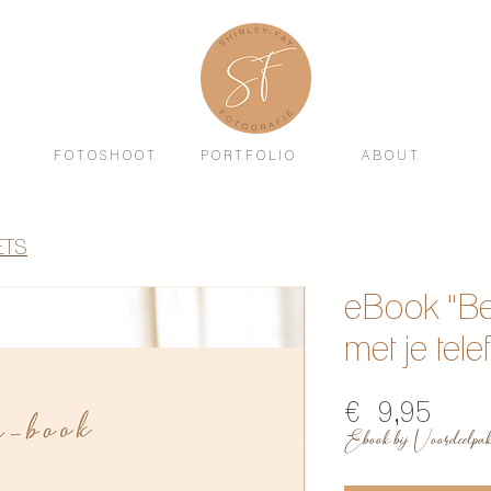
F O T O S H O O T
P O R T F O L I O
A B O U T
ETS
eBook "Bet
met je tel
Prijs
€ 9,95
Ebook bij Voordeelpa