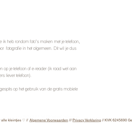
e ik heb rondom foto’s maken met je telefoon,
or fotografie in het algemeen. Dit wil je dus
n op je telefoon of e-reader (ik raad wel aan
s liever telefoon).
egespits op het gebruik van de gratis mobiele
Newborn, Baby, Kinder- en Gezinsfotograaf bij jouw thuis of op locatie.
Puur, spontaan, natuurlijk licht en liefdevolle foto's om nog jaren warm op terug te kijken.
 Den Haag, Katwijk, Noordwijk, Rijnsburg, Leiderdorp, Nieuw Vennep, Bollenstreek, Noordwijkerhout, Wassenaar, Alphen a/d Rijn, Utrecht, Rotterdam
 alle kleintjes ♡ //
Algemene Voorwaarden
///
Privacy Verklaring
// KVK 6245690 G